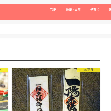
TOP
妊娠・出産
子育て
他
お正月