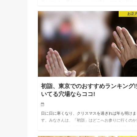
浮かびます。 手作りチョコも結構作ってみると簡単
毎年作ってプレゼントしている!という方は多いと思
お正
すが、たまには違…
初詣、東京でのおすすめランキング!
いてる穴場ならココ!
日に日に寒くなり、クリスマスを過ぎれば年も明けま
す。みなさんは、「初詣」はどこへお参りに行くのか
まっていますか?お正月の三が日はどの神社仏閣も参
でいっぱいになると思いますが、混雑を避けられる時