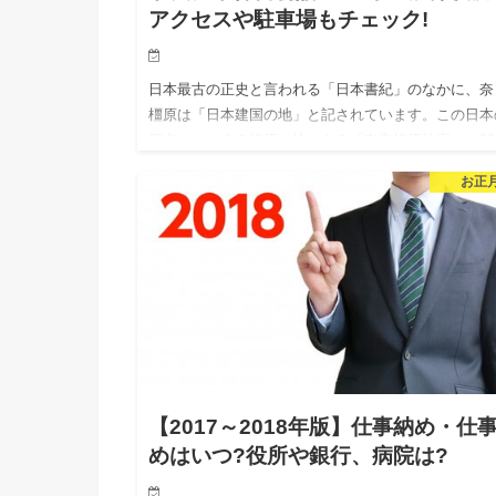
アクセスや駐車場もチェック!
日本最古の正史と言われる「日本書紀」のなかに、奈
橿原は「日本建国の地」と記されています。この日本
原点ともいえる橿原の地にある「奈良橿原神宮」。20
年の願いを胸に、奈良橿原神宮へ初詣に出かけません
お正
か。 とは言っても…
【2017～2018年版】仕事納め・仕
めはいつ?役所や銀行、病院は?