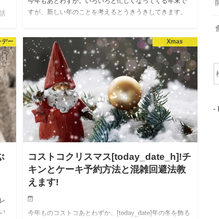
今年もあとわずか。いろいろと忙しくなってくる年末で
すが、新しい年のことを考えるとうきうきしてきます。
話
でも、その前にやっておかなければいけないことがあり
榛名
ますよね。 どの家庭でも大変だと思いますが、さっさと
。
ンデー
Xmas
終わらせたい「年末…
イル
-
ぶ
コストコクリスマス[today_date_h]!チ
キンとケーキ予約方法と混雑回避法教
えます!
レ
い
今年ものコストコあとわずか。[today_date]年の冬を飾る