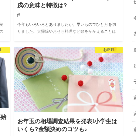
戌の意味と特徴は?
良
今年もいろいろとありましたが、早いものでひと月を切
の
りました。大掃除やおせち料理など頭をかかえることは
18
たくさんありますが、あれ、来年は何年だったかな、と
縁起物の干支の置物が気になります。 2018年の干支は
月
お正月
「戌」。家族には…
事始
お年玉の相場調査結果を発表!小学生は
いくら?金額決めのコツも♪