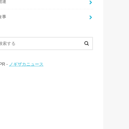
開運
食事
 PR -
ノギザカニュース