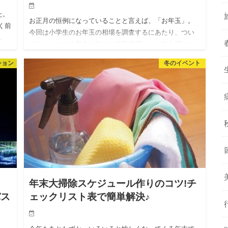
た。
お正月の恒例になっていることと言えば、「お年玉」。
く前
今回は小学生のお年玉の相場を調査するにあたり、つい
、
でだったので小学生以外のお年玉相場についても調べて
回
みました♪ 毎年お年玉をいくら包んでいいか…?というの
ション
冬のイベント
は一番最初の悩み…
年末大掃除スケジュール作りのコツ!チ
バス
ェックリスト表で簡単解決♪