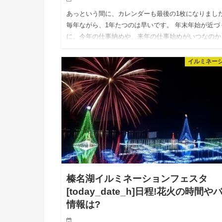
あっという間に、カレンダーも最後の1枚になりまし
毎年ながら、1年たつのは早いです。 年末年始が近づ
に、今年の仕事納めや、来年の仕事始めがいつなのか
しっかりチェックしておきたいですよね! そこで、今
は、2017…
イルミネー
榛名湖イルミネーションフェスタ
[today_date_h]日程!花火の時間や
情報は?