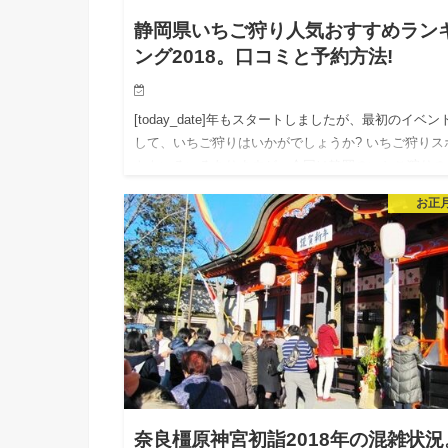
静岡県いちご狩り人気おすすめラン
ング2018。口コミと予約方法!
[today_date]年もスタートしましたが、最初のイベン
して、いちご狩りはいかがでしょうか? いちご狩りス
トもいろいろありますが、今回は静岡のいちご狩りの
気ランキングスポット[today_date]年版をま…
お正
奈良橿原神宮初詣2018年の混雑状況