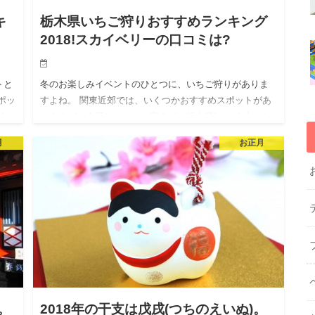
キ
栃木県いちご狩りおすすめランキング
2018!スカイベリーの口コミは?
トと
冬のお楽しみイベントのひとつに、いちご狩りがありま
ポッ
すよね。 関東近郊では、いくつかおすすめスポットがあ
人
りますが、今回はいちごと言えば、栃木県!という方のた
めに、情報をまとめました。 [today_date]年の栃木県い
月
お正月
ち…
。
2018年の干支は戊戌(つちのえいぬ)。