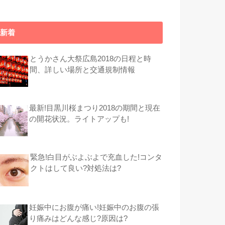
新着
とうかさん大祭広島2018の日程と時
間、詳しい場所と交通規制情報
最新!目黒川桜まつり2018の期間と現在
の開花状況。ライトアップも!
緊急!白目がぶよぶよで充血した!コンタ
クトはして良い?対処法は?
妊娠中にお腹が痛い!妊娠中のお腹の張
り痛みはどんな感じ?原因は?