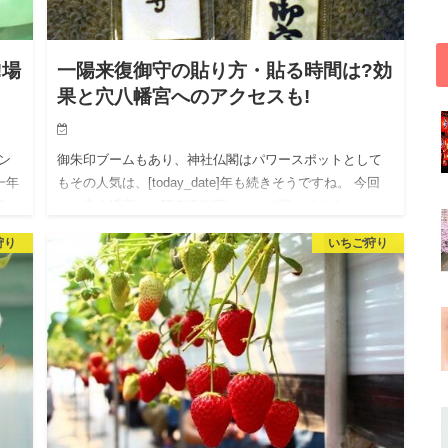
!場
一陽来復御守の貼り方・貼る時間は?効
果と穴八幡宮へのアクセスも!
ン
御朱印ブームもあり、神社仏閣はパワースポットとして
一年
もその人気は、[today_date]年も続きそうですね。 今回
催さ
は、穴八幡宮の一陽来復御守について調べてみました。
「…
一陽来復御守には、貼る時間や貼り方にも、しっかりと
狩り
いちご狩り
した…