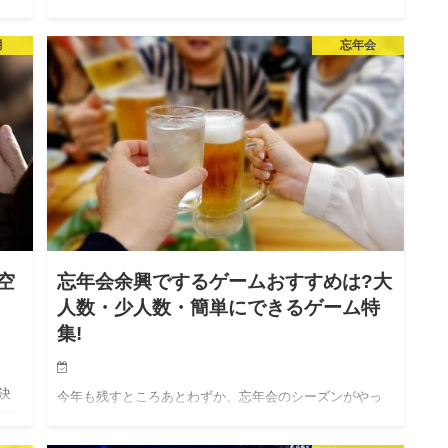
で、
「クリスマス」は、皆さんどう過ごされますか?仲間と一
いま
緒にワイワイパーティーや、家族と過ごすという人も多
月
忘年会
いと思います。 クリスマスに欠かせないものといった
ら、…
空
忘年会余興でするゲームおすすめは?大
人数・少人数・簡単にできるゲーム特
集!
決
今年も残すところあとわずか、忘年会のシーズンがやっ
拝者
てきました。ただ飲んで食べるだけでは面白くない。や
間
っぱり、忘年会には余興が不可欠です!そして、余興には