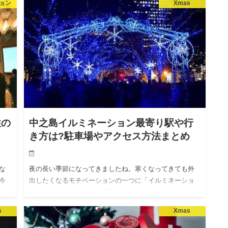
ョン
Xmas
みんなが参加できる「ゲーム」が良いですよね。 そこ
で、忘年会を盛り上…
性の
中之島イルミネーション最寄り駅や行
き方は?駐車場やアクセス方法まとめ
な
夜の長い季節になってきましたね。寒くなってきても外
今
出したくなるモチベーションの一つに「イルミネーショ
ど
ン」があります。 各地で開催される冬の風物詩になって
 そ
きましたが、今回は大阪の「中之島のイルミネーショ
s
Xmas
ン」について調べてみ…