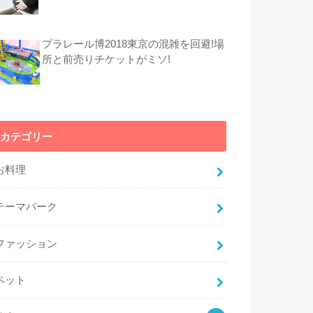
プラレール博2018東京の混雑を回避!場
所と前売りチケットがミソ!
カテゴリー
お料理
テーマパーク
ファッション
ペット