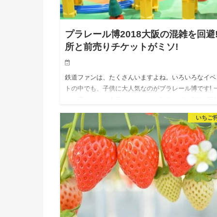
プラレール博2018大阪の混雑を回避
所と前売りチケットがミソ!
鉄道ファンは、たくさんいますよね。いろいろなイベ
トの中でも、子供に大人気なのがプラレール博です! 
に一度のこの大人気のイベント、[today_date]年も開
れますよ! 今回は、プラレール博で最初に開催される
いちご